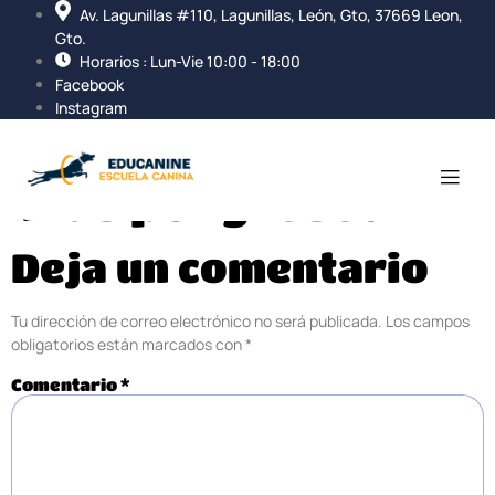
Av. Lagunillas #110, Lagunillas, León, Gto, 37669 Leon,
Gto.
Horarios : Lun-Vie 10:00 - 18:00
Facebook
Instagram
¿Cual perro es el
más peligroso?
Deja un comentario
Tu dirección de correo electrónico no será publicada.
Los campos
obligatorios están marcados con
*
Comentario
*