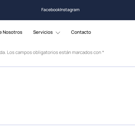
Facebook
Instagram
do entrenar a u
ario
e Nosotros
Servicios
Contacto
da.
Los campos obligatorios están marcados con
*